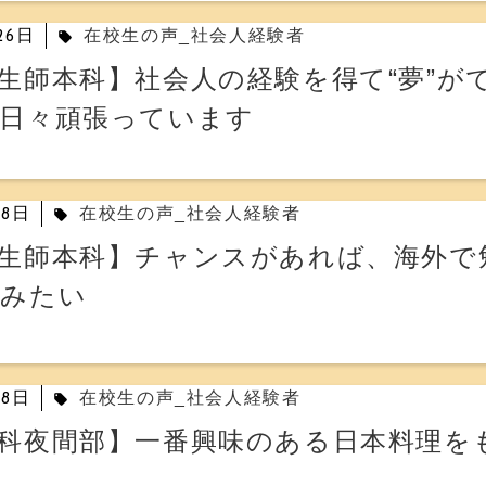
26日
在校生の声_社会人経験者
local_offer
生師本科】社会人の経験を得て“夢”が
日々頑張っています
28日
在校生の声_社会人経験者
local_offer
生師本科】チャンスがあれば、海外で
てみたい
28日
在校生の声_社会人経験者
local_offer
科夜間部】一番興味のある日本料理を