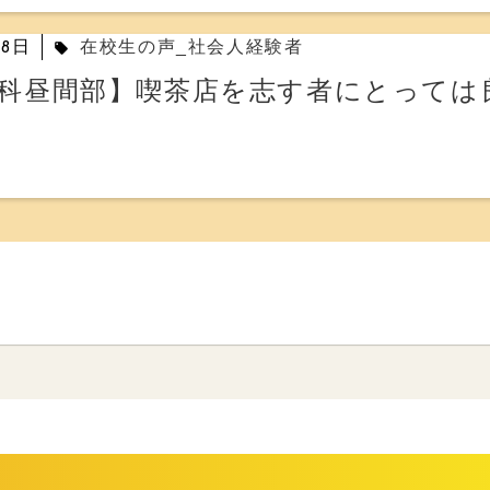
28日
在校生の声_社会人経験者
local_offer
科昼間部】喫茶店を志す者にとっては