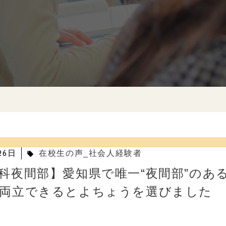
26日
在校生の声_社会人経験者
local_offer
科夜間部】愛知県で唯一“夜間部”のあ
両立できるとよちょうを選びました