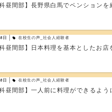
科昼間部】長野県白馬でペンションを
28日
在校生の声_社会人経験者
local_offer
科昼間部】日本料理を基本としたお店
28日
在校生の声_社会人経験者
local_offer
科昼間部】一人前に料理ができるよう