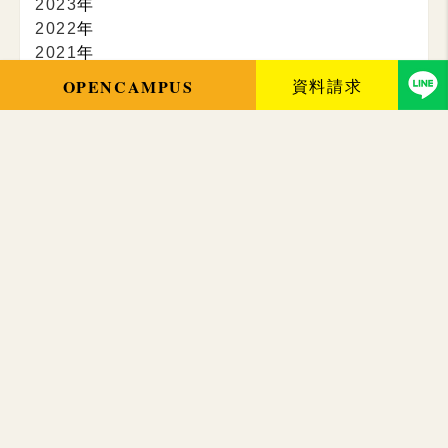
2023
年
2022
年
2021
年
2020
年
2019
年
2018
年
2017
年
カテゴリー
お知らせ
とよちょうBLOG
体験の様子
卒業生のお店
卒業生の声
同窓会
在校生の声
在校生の声_社会人経験者
講師のお店
講師の声