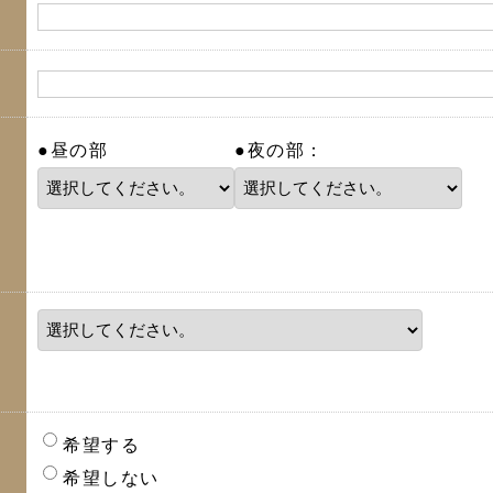
●昼の部
●夜の部：
希望する
希望しない